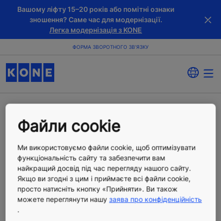
Вашому ліфту 15–20 років або помітні ознаки
зношення? Саме час для модернізації.
Легка модернізація з KONE
ФОРМА ЗВОРОТНОГО ЗВ’ЯЗКУ
Файли cookie
Форма запиту на нове
обладнання KONE,
Ми використовуємо файли cookie, щоб оптимізувати
функціональність сайту та забезпечити вам
найкращий досвід під час перегляду нашого сайту.
послуги технічного
Якщо ви згодні з цим і приймаєте всі файли cookie,
просто натисніть кнопку «Прийняти». Ви також
обслуговування або
можете переглянути нашу
заява про конфіденційність
.