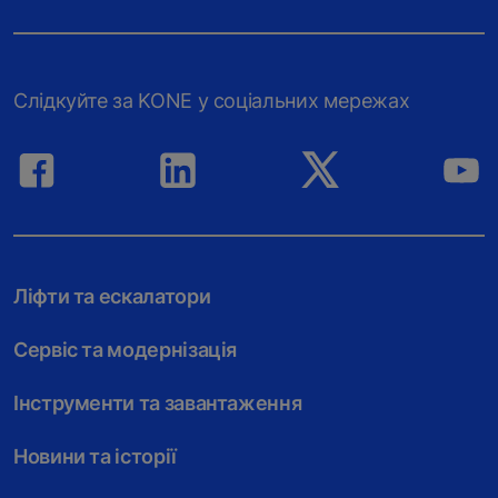
Слідкуйте за KONE у соціальних мережах
Ліфти та ескалатори
Сервіс та модернізація
Інструменти та завантаження
Новини та історії