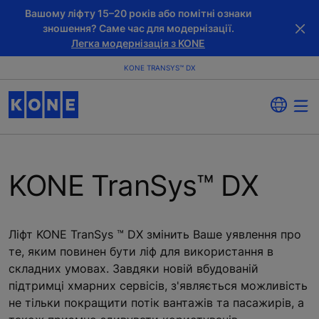
Вашому ліфту 15–20 років або помітні ознаки
зношення? Саме час для модернізації.
Легка модернізація з KONE
KONE TRANSYS™ DX
KONE TranSys™ DX
Ліфт KONE TranSys ™ DX змінить Ваше уявлення про
те, яким повинен бути ліф для використання в
складних умовах. Завдяки новій вбудованій
підтримці хмарних сервісів, з'являється можливість
не тільки покращити потік вантажів та пасажирів, а