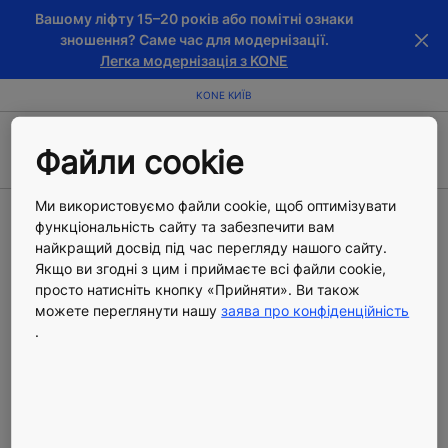
Вашому ліфту 15–20 років або помітні ознаки
зношення? Саме час для модернізації.
Легка модернізація з KONE
KONE КИЇВ
Файли cookie
Ми використовуємо файли cookie, щоб оптимізувати
функціональність сайту та забезпечити вам
KONE Київ
найкращий досвід під час перегляду нашого сайту.
Якщо ви згодні з цим і приймаєте всі файли cookie,
просто натисніть кнопку «Прийняти». Ви також
можете переглянути нашу
заява про конфіденційність
ТОВ «КОНЕ ЛІФТИ»
.
01015, м. Київ, вул. Лейпцизька, 15,
БЦ МЕРКС, 3 й поверх