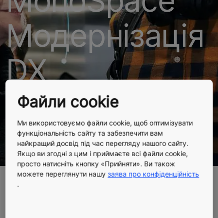
MonoSpace
Модернізація
DX
Еволюціонуйте до нової ери
Файли cookie
Ми використовуємо файли cookie, щоб оптимізувати
функціональність сайту та забезпечити вам
найкращий досвід під час перегляду нашого сайту.
Якщо ви згодні з цим і приймаєте всі файли cookie,
просто натисніть кнопку «Прийняти». Ви також
можете переглянути нашу
заява про конфіденційність
.
Після багатьох років надійного обслуговування, ваш
ліфт KONE MonoSpace® заслуовує удосконалення. За