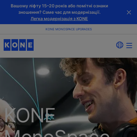
Вашому ліфту 15–20 років або помітні ознаки
зношення? Саме час для модернізації.
Легка модернізація з KONE
KONE MONOSPACE UPGRADES
KONE