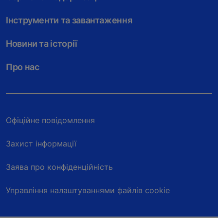
Інструменти та завантаження
Новини та історії
Про нас
Офіційне повідомлення
Захист інформації
Заява про конфіденційність
Управління налаштуваннями файлів cookie