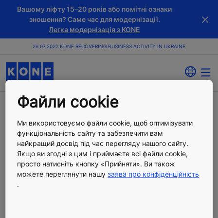
Вашому ліфту 15–20 років або помітні ознаки
зношення? Саме час для модернізації.
Легка модернізація з KONE
26.07.2022 KONE RECOVERING BUSINESS ACTIVITY IN UKRAINE
Файли cookie
KONE відновлює
Ми використовуємо файли cookie, щоб оптимізувати
функціональність сайту та забезпечити вам
бізнес активність в
найкращий досвід під час перегляду нашого сайту.
Якщо ви згодні з цим і приймаєте всі файли cookie,
просто натисніть кнопку «Прийняти». Ви також
Україні
можете переглянути нашу
заява про конфіденційність
.
Press Release
Опубліковано 26.07.2022