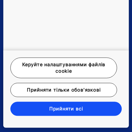
Сервіс та модернізація
Інструменти та завантаження
Новини та історії
Про нас
Керуйте налаштуваннями файлів
cookie
Офіційне повідомлення
Прийняти тільки обов'язкові
Захист інформації
Заява про конфіденційність
Прийняти всі
Управління налаштуваннями файлів cookie