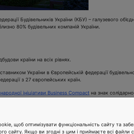
ерації Будівельників України (КБУ) – галузевого об’єд
близно 80% будівельних компаній України.
будови країни на всіх рівнях.
ставником України в Європейській федерації будівельно
федерації з 27 європейських країн.
ародної ініціативи Business Compact
на знак солідарно
ія KONE приєдналася до основних принципів Business Co
льну відповідальність, посилення практик відповідальн
ивного управління та дотримання всіх застосовних сан
kie, щоб оптимізувати функціональність сайту та заб
ого сайту. Якщо ви згодні з цим і приймаєте всі файли c