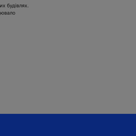
х будівлях.
ацювало