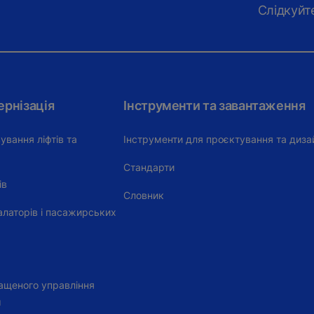
Слідкуйт
ернізація
Інструменти та завантаження
ування ліфтів та
Інструменти для проєктування та диза
Стандарти
ів
Словник
алаторів і пасажирських
ащеного управління
м