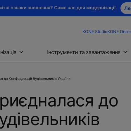
ітні ознаки зношення? Саме час для модернізації.
Ле
KONE Studio
KONE Onlin
нізація
Інструменти та завантаження
я до Конфедерації Будівельників України
приєдналася до
удівельників