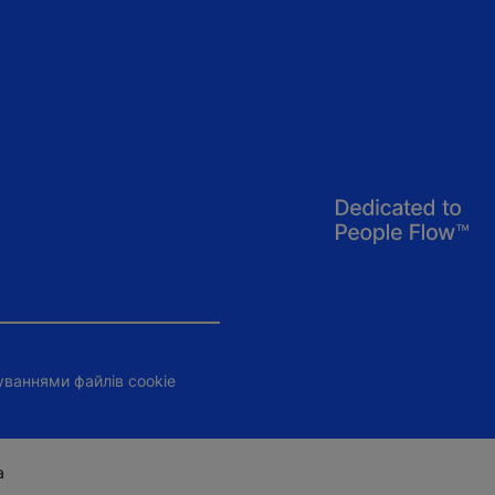
уваннями файлів cookie
а