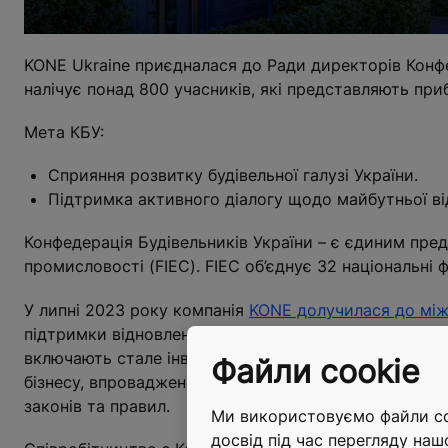
KONE Ukraine приєдналася до Ради директорів Конфед
налічує понад 800 учасників, які представляють при
Мета КБУ:
Сприяння розвитку будівельної галузі України.
Підтримка активного діалогу щодо майбутньої від
Конфедерація Будівельників України – є єдиним пред
промисловості (FIEC). FIEC об’єднує 32 національні 
У липні 2023 року компанія
KONE долучилася до міжн
підтримки відновлення України. Цією угодою компан
включають стале інвестування та поводження, соціа
Файли cookie
бізнесу, впровадження найкращих практик корпорат
законів та правил.
Ми використовуємо файли coo
досвід під час перегляду наш