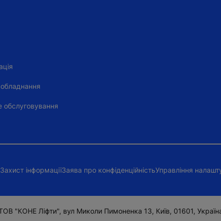
ація
 обладнання
е обслуговування
Захист інформації
Заява про конфіденційність
Управління налашт
ТОВ "КОНЕ Ліфти", вул Миколи Пимоненка 13, Київ, 01601, Україн