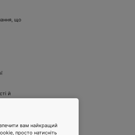
нання, що
ї
сті й
mpact, які
ого ведення
кційних
езпечити вам найкращий
ookie, просто натисніть