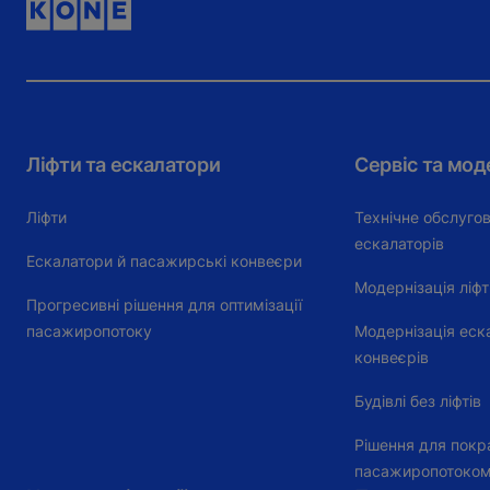
Ліфти та ескалатори
Сервіс та мод
Ліфти
Технічне обслугов
ескалаторів
Ескалатори й пасажирські конвеєри
Модернізація ліфт
Прогресивні рішення для оптимізації
пасажиропотоку
Модернізація еск
конвеєрів
Будівлі без ліфтів
Рішення для покр
пасажиропотоко