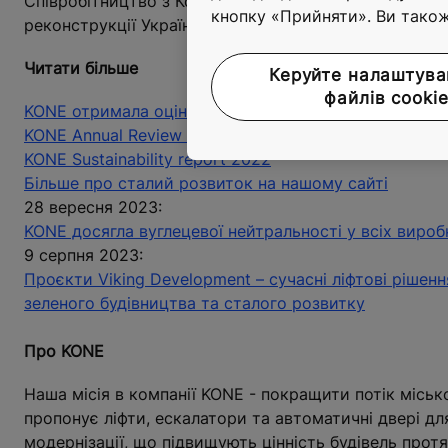
Співробітництво з Конфедерацією Будівельників Укра
кнопку «Прийняти». Ви тако
реконструкції України.
Читати більше
Керуйте налаштув
файлів cooki
KONE отримала оцінку "А" за ефективність у боротьбі
KONE Annual Review 2023
KONE Sustainability report 2022
Більше про сталий розвиток на нашому сайті
28 вересня 2023:
KONE досягла вуглецевої нейтральності у всіх виро
9 серпня 2023:
Проєкти Viking Development – сучасні ліфтові рішенн
зеленого будівництва та сталого розвитку
Про KONE
Наша місія в компанії KONE - покращити потік місько
пропонує ліфти, ескалатори та автоматичні двері дл
модернізації, що підвищують цінність будівель прот