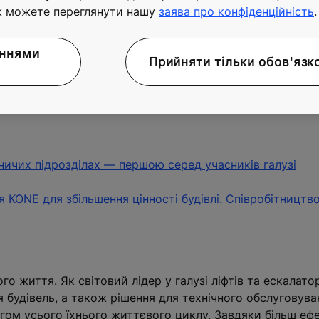
їни засвідчує відданість компанії KONE підтримці відн
ж можете переглянути нашу
заява про конфіденційність
.
аннями
Прийняти тільки обов'язк
e
 зі зміною клімату
бничих підрозділах — першою серед учасників галузі
я KONE для збільшення цінності будівлі. Cпівробітництво
го життя. Як світовий лідер у галузі ліфтів та ескалато
я будівель, а також рішення для технічного обслуговува
ягом усього їхнього життєвого циклу. Завдяки більш еф