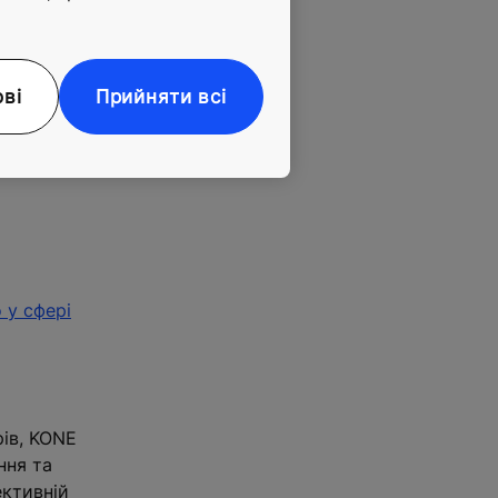
овлення та
ові
Прийняти всі
 у сфері
рів, KONE
ння та
ективній