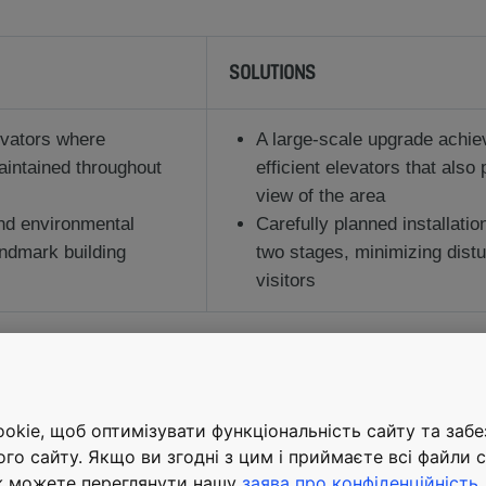
SOLUTIONS
evators where
A large-scale upgrade achie
intained throughout
efficient elevators that also
view of the area
nd environmental
Carefully planned installati
andmark building
two stages, minimizing dist
visitors
kie, щоб оптимізувати функціональність сайту та заб
Download reference case
ого сайту. Якщо ви згодні з цим і приймаєте всі файли c
ж можете переглянути нашу
заява про конфіденційність
.