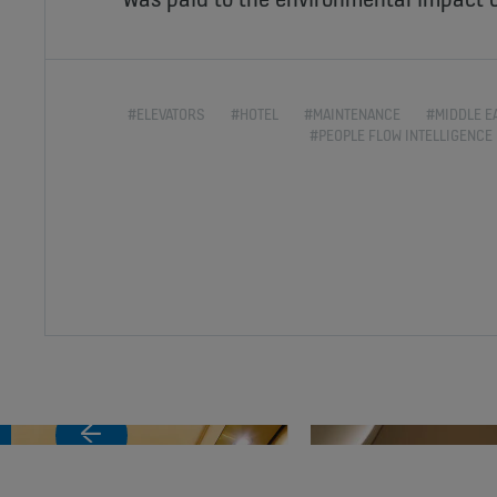
#ELEVATORS
#HOTEL
#MAINTENANCE
#MIDDLE E
#PEOPLE FLOW INTELLIGENCE