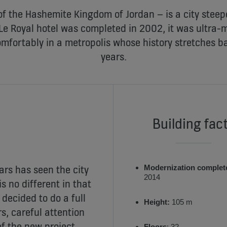
f the Hashemite Kingdom of Jordan – is a city steepe
Le Royal hotel was completed in 2002, it was ultra-m
comfortably in a metropolis whose history stretches
years.
Building fac
ars has seen the city
Modernization complet
2014
s no different in that
 decided to do a full
Height:
105 m
s, careful attention
f the new project.
Floors
: 32