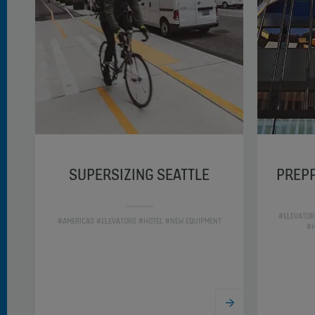
SUPERSIZING SEATTLE
PREPP
#ELEVATOR
#AMERICAS #ELEVATORS #HOTEL #NEW EQUIPMENT
#H