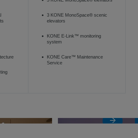
l
3 KONE MonoSpace® scenic
ts
elevators
KONE E-Link™ monitoring
system
tecture
KONE Care™ Maintenance
Service
ting