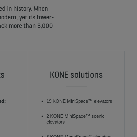
d in history. When
odern, yet its tower-
 back more than 3,000
ts
KONE solutions
ed:
19 KONE MiniSpace™ elevators
2 KONE MiniSpace™ scenic
elevators
5 KONE MonoSpace® elevators