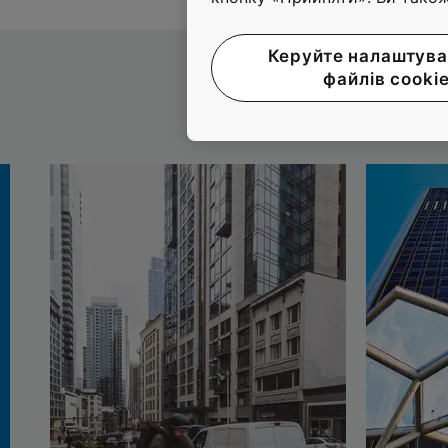
Керуйте налаштув
файлів cooki