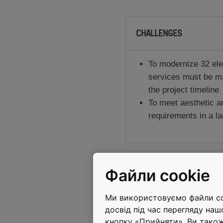
CHALLENGES
To modernize 32 el
services must be ma
the project timeline
To meet aesthetic a
requirements in a l
Файли cookie
Ми використовуємо файли coo
досвід під час перегляду наш
кнопку «Прийняти». Ви тако