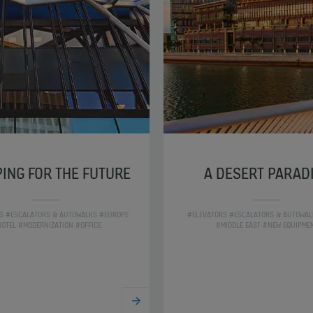
ING FOR THE FUTURE
A DESERT PARAD
S #ESCALATORS & AUTOWALKS #EUROPE
#ELEVATORS #ESCALATORS & AUTOWAL
OTEL #MODERNIZATION #OFFICE
#MIDDLE EAST #NEW EQUIPME