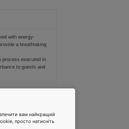
ved with energy-
 provide a breathtaking
on process executed in
urbance to guests and
езпечити вам найкращий
ookie, просто натисніть