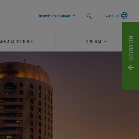
Search
Зв'яжіться з нами
Україна
КОНТАКТИ
ИНИ ТА ІСТОРІЇ
ПРО НАС
L