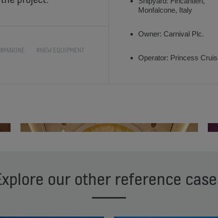
Shipyard: Fincantieri,
Monfalcone, Italy
Owner: Carnival Plc.
#MARINE
#NEW EQUIPMENT
Operator: Princess Crui
Explore our other reference case