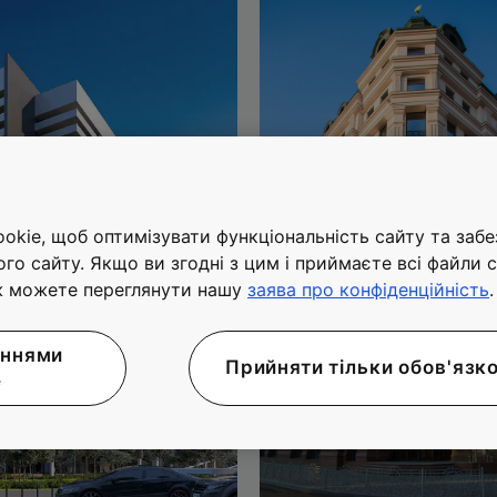
kie, щоб оптимізувати функціональність сайту та заб
ого сайту. Якщо ви згодні з цим і приймаєте всі файли c
ж можете переглянути нашу
заява про конфіденційність
.
аннями
Прийняти тільки обов'язко
e