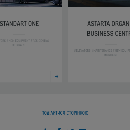
STANDART ONE
ASTARTA ORGAN
BUSINESS CENT
TORS #NEW EQUIPMENT #RESIDENTIAL
#UKRAINE
#ELEVATORS #MAINTENANCE #NEW EQUIP
#UKRAINE
ПОДІЛИТИСЯ СТОРІНКОЮ