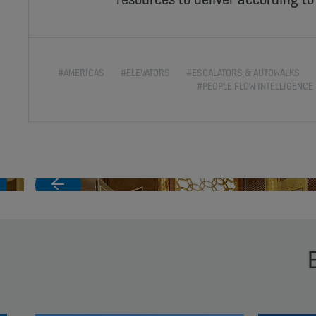
#AMERICAS
#ELEVATORS
#ESCALATORS & AUTOWALKS
#PEOPLE FLOW INTELLIGENCE