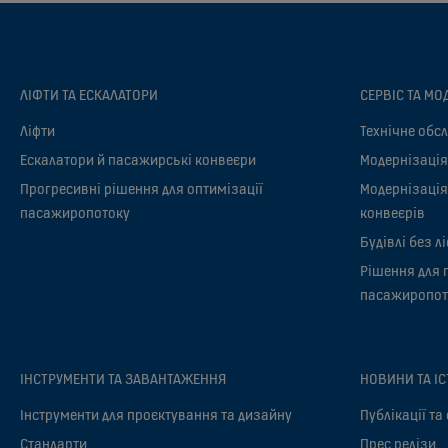
ЛІФТИ ТА ЕСКАЛАТОРИ
СЕРВІС ТА МО
Ліфти
Технічне обсл
Ескалатори й пасажирські конвеєри
Модернізація
Прогресивні рішення для оптимізації
Модернізація
пасажиропотоку
конвеєрів
Будівлі без л
Рішення для 
пасажиропо
ІНСТРУМЕНТИ ТА ЗАВАНТАЖЕННЯ
НОВИНИ ТА ІС
Інструменти для проєктування та дизайну
Публікації та
Стандарти
Прес релізи