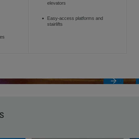
elevators
Easy-access platforms and
stairlifts
ses
s