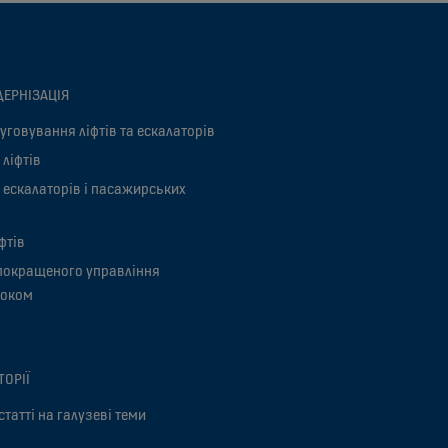
ДЕРНІЗАЦІЯ
уговування ліфтів та ескалаторів
 ліфтів
 ескалаторів і пасажирських
іфтів
покращеного управління
током
ТОРІЇ
 статті на галузеві теми