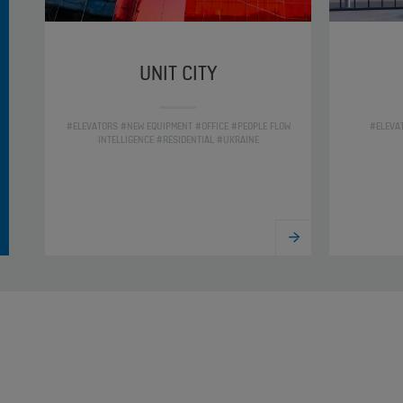
UNIT CITY
#ELEVATORS #NEW EQUIPMENT #OFFICE #PEOPLE FLOW
#ELEVA
INTELLIGENCE #RESIDENTIAL #UKRAINE