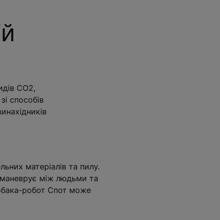
ій
идів CO2,
зі способів
винахідників
льних матеріалів та пилу.
о маневрує між людьми та
собака-робот Спот може