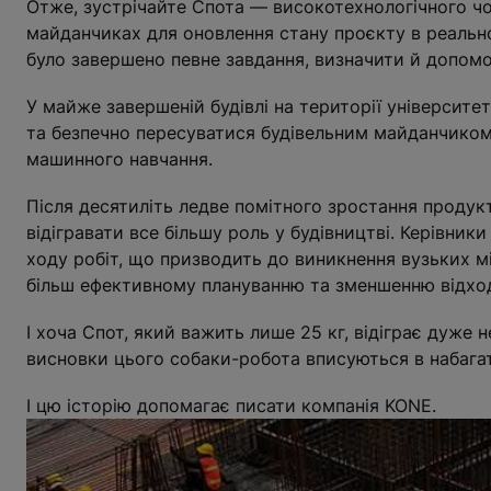
Отже, зустрічайте Спота — високотехнологічного чо
майданчиках для оновлення стану проєкту в реально
було завершено певне завдання, визначити й допомо
У майже завершеній будівлі на території університе
та безпечно пересуватися будівельним майданчиком,
машинного навчання.
Після десятиліть ледве помітного зростання продукт
відігравати все більшу роль у будівництві. Керівник
ходу робіт, що призводить до виникнення вузьких м
більш ефективному плануванню та зменшенню відход
І хоча Спот, який важить лише 25 кг, відіграє дуже 
висновки цього собаки-робота вписуються в набага
І цю історію допомагає писати компанія KONE.