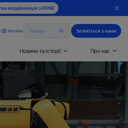
гка модернізація з KONE
Пошук
Зв'яжіться з нами
Україна
e
Новини та історії
Про нас
зі?