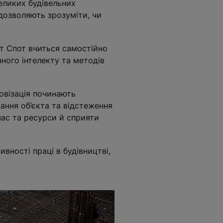
еликих будівельних
дозволяють зрозуміти, чи
от Спот вчиться самостійно
ного інтелекту та методів
ровізація починають
вання об’єкта та відстеження
час та ресурси й сприяти
вності праці в будівництві,