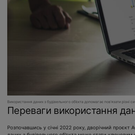
Використання даних з будівельного об’єкта допомагає пов’язати різні с
Переваги використання дани
Розпочавшись у січні 2022 року, дворічний проєкт
даних з будівельного об’єкта може стати ключовим