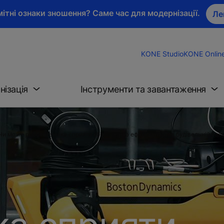
ітні ознаки зношення? Саме час для модернізації.
Ле
KONE Studio
KONE Onlin
нізація
Інструменти та завантаження
Чи може робототехніка сприяти збільшенню ефективності в будівельній галу