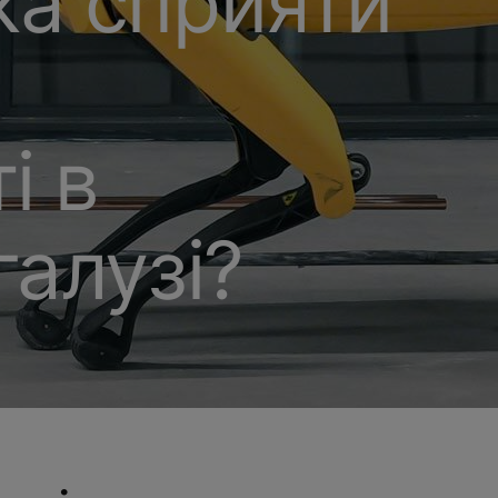
ка сприяти
і в
галузі?