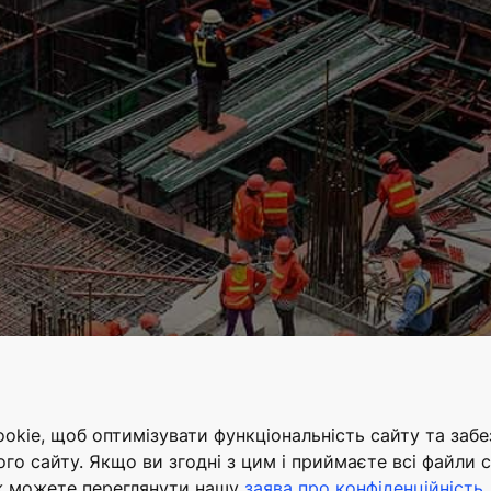
kie, щоб оптимізувати функціональність сайту та заб
ого сайту. Якщо ви згодні з цим і приймаєте всі файли c
ж можете переглянути нашу
заява про конфіденційність
.