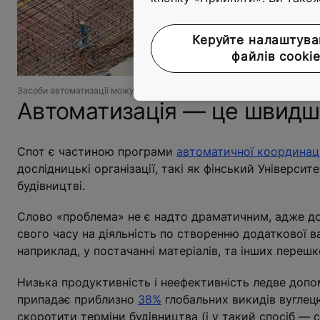
Керуйте налаштув
файлів cooki
Засоби автоматизації можуть допомогти забезпечувати наявність матері
Автоматизація — це швидш
Спот є частиною програми
автоматичної координаці
дослідницькі організації, такі як фінський Універс
будівництві.
Слово «проблема» не є надто драматичним, адже до
свого часу на діяльність по створенню додаткової ва
наприклад, у постачанні матеріалів, та інших перешк
Низька продуктивність і неефективність ледве допо
припадає приблизно
38%
глобальних викидів вуглец
скоротити терміни будівництва (і у такий спосіб — с