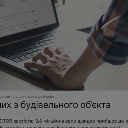
истеми та сприяє командній роботі.
х з будівельного об’єкта
 ACTOR вартістю 3,8 мільйона євро швидко прийшов до 
 фактором у пошуку шляхів підвищення ефективності.