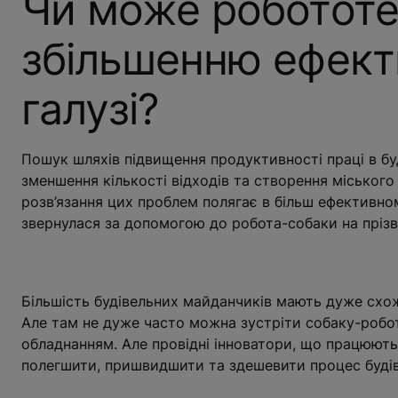
Чи може робототе
збільшенню ефекти
галузі?
Пошук шляхів підвищення продуктивності праці в б
зменшення кількості відходів та створення міського
розв’язання цих проблем полягає в більш ефективном
звернулася за допомогою до робота-собаки на прізв
Більшість будівельних майданчиків мають дуже схожі
Але там не дуже часто можна зустріти собаку-робот
обладнанням. Але провідні інноватори, що працюють
полегшити, пришвидшити та здешевити процес буді