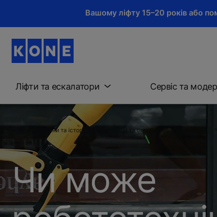
Вашому ліфту 15–20 років або пом
Ліфти та ескалатори
Сервіс та модер
Новини та історії
Публікації та статті на галузеві теми
Чи може