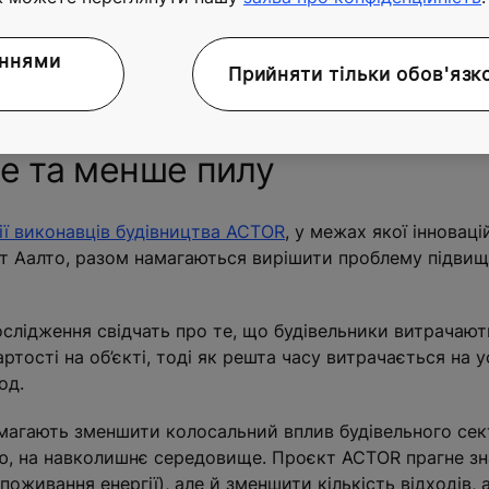
аннями
Прийняти тільки обов'язк
e
алів у потрібному місці та в потрібний час, зменшуючи обсяги відходів на
е та менше пилу
ї виконавців будівництва ACTOR
, у межах якої інновацій
итет Аалто, разом намагаються вирішити проблему підви
слідження свідчать про те, що будівельники витрачаю
ртості на об’єкті, тоді як решта часу витрачається на 
од.
магають зменшити колосальний вплив будівельного сект
ю, на навколишнє середовище. Проєкт ACTOR прагне зн
поживання енергії), але й зменшити кількість відходів, 