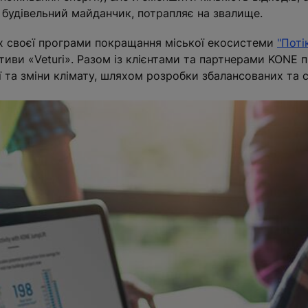
будівельний майданчик, потрапляє на звалище.
х своєї програми покращання міської екосистеми
"Поті
ативи «Veturi». Разом із клієнтами та партнерами KONE 
 та зміни клімату, шляхом розробки збалансованих та с