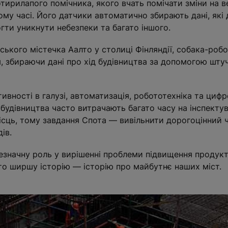
тирилапого помічника, якого вчать помічати зміни на в
му часі. Його датчики автоматично збирають дані, які 
гти уникнути небезпеки та багато іншого.
тського містечка Аалто у столиці Фінляндії, собака-роб
 збираючи дані про хід будівництва за допомогою штуч
ивності в галузі, автоматизація, робототехніка та циф
и будівництва часто витрачають багато часу на інспекту
ісць, тому завдання Спота — вивільнити дорогоцінний 
ів.
незначну роль у вирішенні проблеми підвищення продукти
то ширшу історію — історію про майбутнє наших міст.