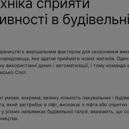
хніка сприяти
вності в будівельн
удівництві є вирішальним фактором для скорочення вик
 середовища, яке здатне приймати нових жителів. Один 
у використанні даних і автоматизації, і тому команда 
исько Спот.
 умови, зокрема, велику кількість пакувальних і будіве
а, який застрибує в ліфт, вискакує з ліфта або спритн
 у різних напрямках будівельної галузі, вважають, що 
вництва.