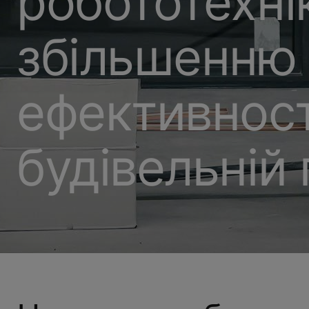
робототехні
збільшенню
ефективност
будівельній 