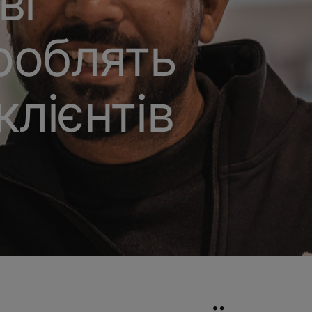
ві
роблять
лієнтів