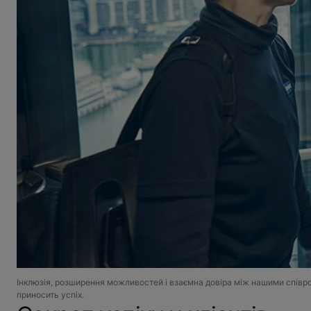
Інклюзія, розширення можливостей і взаємна довіра між нашими співроб
приносить успіх.