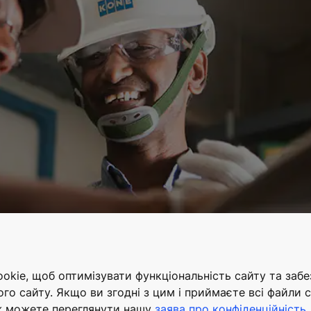
kie, щоб оптимізувати функціональність сайту та заб
ого сайту. Якщо ви згодні з цим і приймаєте всі файли c
ж можете переглянути нашу
заява про конфіденційність
.