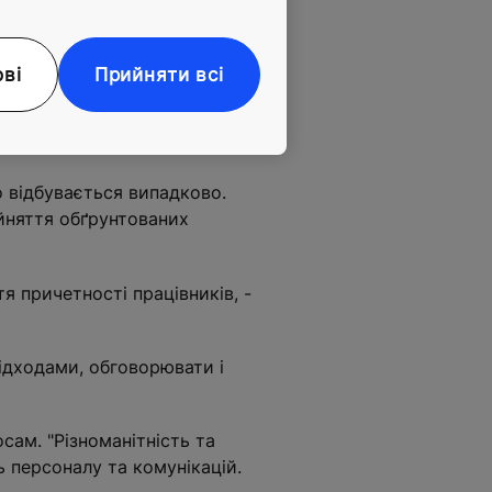
ті.
ові
Прийняти всі
кож у діях, які надихають
о відбувається випадково.
ийняття обґрунтованих
я причетності працівників, -
підходами, обговорювати і
ам. "Різноманітність та
ь персоналу та комунікацій.