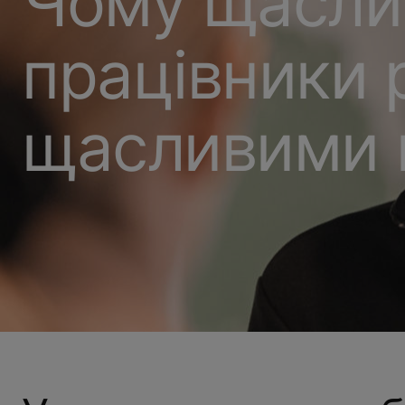
Чому щасли
працівники 
щасливими к