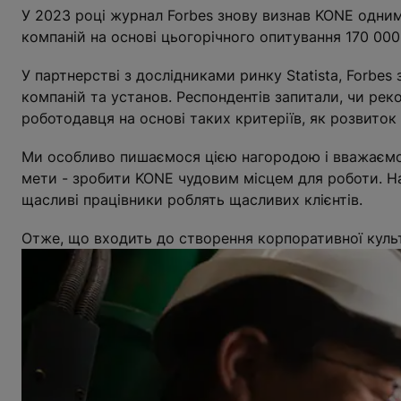
У 2023 році журнал Forbes знову визнав KONE одним
компаній на основі цьогорічного опитування 170 000 
У партнерстві з дослідниками ринку Statista, Forbe
компаній та установ. Респондентів запитали, чи рек
роботодавця на основі таких критеріїв, як розвиток т
Ми особливо пишаємося цією нагородою і вважаємо ї
мети - зробити KONE чудовим місцем для роботи. На
щасливі працівники роблять щасливих клієнтів.
Отже, що входить до створення корпоративної кул