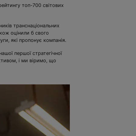
рейтингу топ-700 світових
тників транснаціональних
акож оцінили б свого
уги, які пропонує компанія.
ашої першої стратегічної
тивом, і ми віримо, що