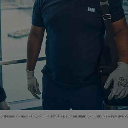
ітниками - наш найцінніший актив - це лише деякі риси, які, на нашу думк