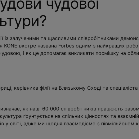
удови чудової
льтури?
нії із залученими та щасливими співробітниками демон
нія KONE вкотре названа Forbes одним з найкращих робо
 чудовою, і як це допомагає викликати посмішку на обл
риці, керівника філії на Близькому Сході та спеціаліста
визначає, як наші 60 000 співробітників працюють разом,
культура ґрунтується на спільних цінностях та взаємній
в у світі, адже ми щодня взаємодіємо з півмільйоном к