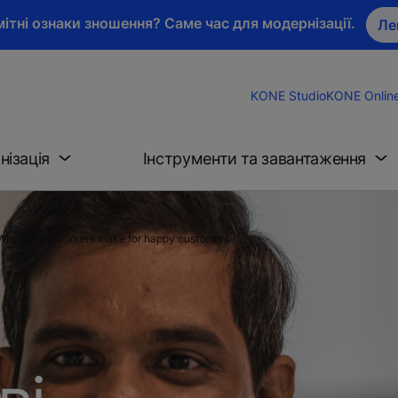
ітні ознаки зношення? Саме час для модернізації.
Ле
KONE Studio
KONE Onlin
нізація
Інструменти та завантаження
Why happy workers make for happy customers