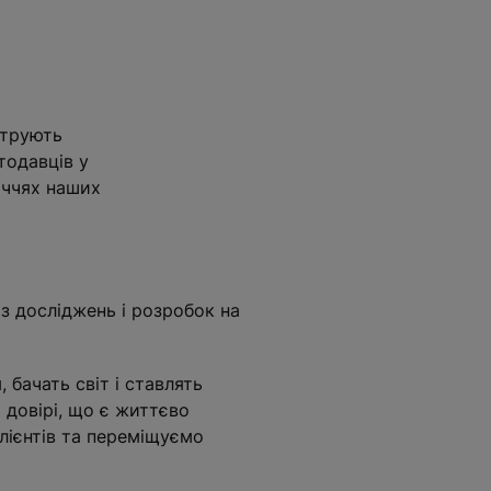
струють
тодавців у
иччях наших
 з досліджень і розробок на
 бачать світ і ставлять
 довірі, що є життєво
лієнтів та переміщуємо