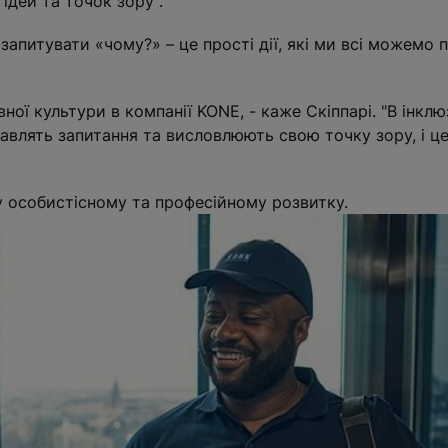
дей та точок зору".
апитувати «чому?» – це прості дії, які ми всі можемо 
ї культури в компанії KONE, - каже Скіппарі. "В інклю
ставлять запитання та висловлюють свою точку зору, і ц
 особистісному та професійному розвитку.