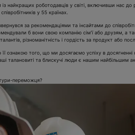
 із найкращих роботодавців у світі, включивши нас до 
співробітників у 55 країнах.
s звернувся за рекомендаціями та інсайтами до співробі
омендували б вони свою компанію сім'ї або друзям, а т
алантів, різноманітність і гордість за продукт або посл
ї ознакою того, що ми досягаємо успіху в досягненні н
ші талановиті та блискучі люди є нашим найбільшим ак
ьтури-переможця?