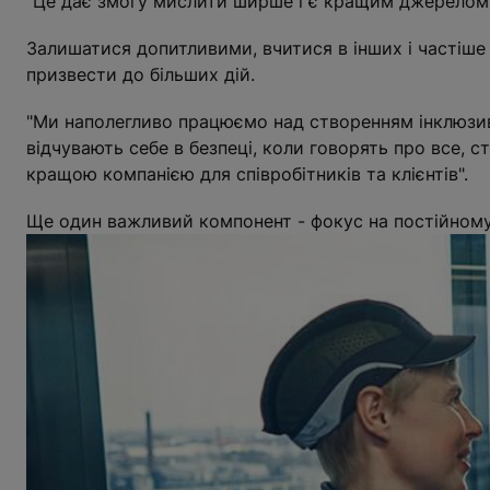
"Це дає змогу мислити ширше і є кращим джерелом і
Залишатися допитливими, вчитися в інших і частіше з
призвести до більших дій.
"Ми наполегливо працюємо над створенням інклюзивно
відчувають себе в безпеці, коли говорять про все, 
кращою компанією для співробітників та клієнтів".
Ще один важливий компонент - фокус на постійному