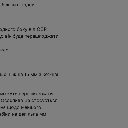
обільних людей:
одного боку від COP
кщо він буде перешкоджати
ках.
е, ніж на 15 мм з кожної
кі можуть перешкоджати
. Особливо це стосується
ення щодо меншого
біни на декілька мм,