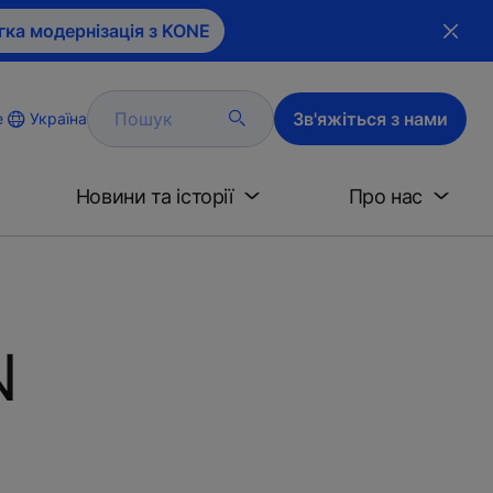
гка модернізація з KONE
Пошук
Зв'яжіться з нами
Україна
e
Новини та історії
Про нас
N