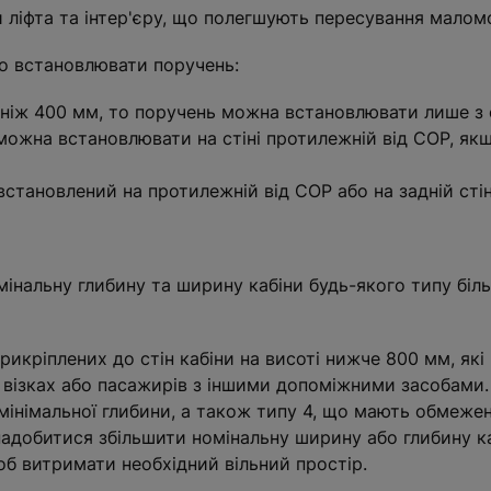
 ліфта та інтер'єру, що полегшують пересування малом
дно встановлювати поручень:
 ніж 400 мм, то поручень можна встановлювати лише з 
нь можна встановлювати на стіні протилежній від СОР, я
встановлений на протилежній від СОР або на задній стін
нальну глибину та ширину кабіни будь-якого типу більш
рикріплених до стін кабіни на висоті нижче 800 мм, я
 візках або пасажирів з іншими допоміжними засобами
 мінімальної глибини, а також типу 4, що мають обмеж
надобитися збільшити номінальну ширину або глибину ка
об витримати необхідний вільний простір.