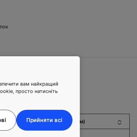
опок
езпечити вам найкращий
ookie, просто натисніть
ові
Прийняти всі
Мін.ширина отвору (мм)
800