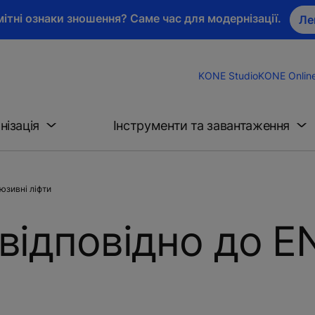
ітні ознаки зношення? Саме час для модернізації.
Ле
KONE Studio
KONE Onlin
нізація
Інструменти та завантаження
юзивні ліфти
 відповідно до E