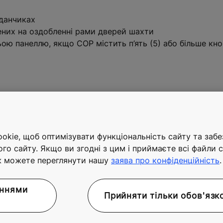
йданчиках
ених на оздобленні рами дверей шахти
ю панеллю, якщо COP містить п’ять (5) або більше кн
абін
kie, щоб оптимізувати функціональність сайту та заб
ого сайту. Якщо ви згодні з цим і приймаєте всі файли c
ж можете переглянути нашу
заява про конфіденційність
.
аннями
Прийняти тільки обов'язк
)
Мін.глибина кабіни (мм)
e
1300