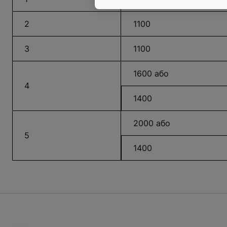
2
1100
3
1100
1600 або
4
1400
2000 або
5
1400