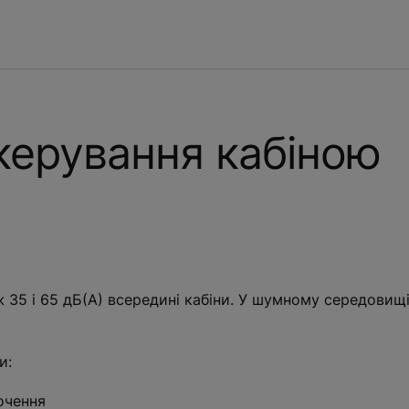
керування кабіною
 35 і 65 дБ(А) всередині кабіни. У шумному середовищі
и:
очення