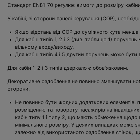
Стандарт EN81-70 регулює вимоги до розміру кабіни
У кабіні, зі сторони панелі керування (COP), необхі
Якщо відстань від COP до суміжного кута менша
Для кабін типів 1, 2 і 3 (див. таблицю 1) поруче
вільному входу/виходу.
Для кабін типів 4 і 5 другий поручень може бути 
Для кабін 1, 2 і 3 типів дзеркало є обов'язковим.
Декоративне оздоблення не повинно зменшувати номі
сторони.
Не повинно бути жодних додаткових елементів, п
розміщенню та повороту пасажирів на інвалідних
кабін типу 1 і типу 2, що мають обмеження щодо
мінімального розміру. У деяких випадках може з
залежно від використаного оздоблення стінок, щ