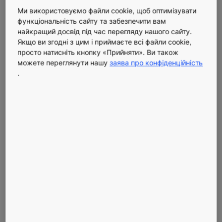
можете переглянути нашу
заява про конфіденційність
.
Цифрове підключення
– Переконайтеся, що ваша